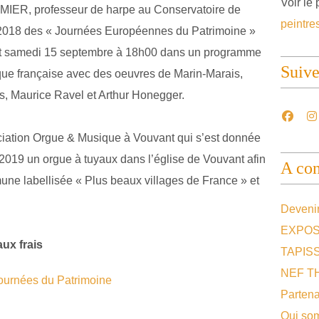
Voir le 
OMIER, professeur de harpe au Conservatoire de
peintre
on 2018 des « Journées Européennes du Patrimoine »
nt samedi 15 septembre à 18h00 dans un programme
Suiv
ue française avec des oeuvres de Marin-Marais,
s, Maurice Ravel et Arthur Honegger.
ociation Orgue & Musique à Vouvant qui s’est donnée
n 2019 un orgue à tuyaux dans l’église de Vouvant afin
A con
mune labellisée « Plus beaux villages de France » et
Devenir
EXPOS
aux frais
TAPIS
NEF T
Partena
Qui so