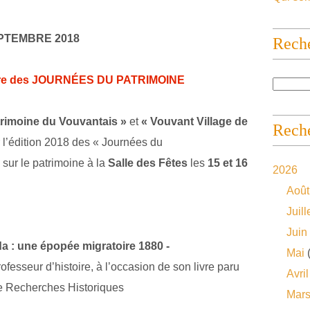
EPTEMBRE 2018
Rech
adre des JOURNÉES DU PATRIMOINE
trimoine du Vouvantais »
et
« Vouvant Village de
Reche
r l’édition 2018 des « Journées du
sur le patrimoine à la
Salle des Fêtes
les
15 et 16
2026
Août
Juill
Juin
da
: une épopée migratoire 1880 -
Mai
(
rofesseur d’histoire, à l’occasion de son livre paru
Avril
e Recherches Historiques
Mar