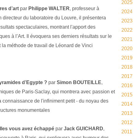
2025
res d’art
par
Philippe WALTER
, professeur à
2024
 directeur du laboratoire du Louvre, il présentera
2023
ltats spectaculaires, montrant l'apport des
2022
ques à l
’
Art. Il évoquera ses derniers résultats sur le
2021
t la méthode de travail de Léonard de Vinci
2020
2019
2018
2017
yramides d’Egypte ?
par
Simon BOUTEILLE
,
2016
miques de Paris-Saclay,
qui montrera avec passion et
2015
connaissance de l'infiniment petit - du noyau des
2014
tructures monumentales
2013
2012
elles vous avez échappé
par
Jack GUICHARD
,
2011
écouverte à Paris, qui expliquera avec humour des