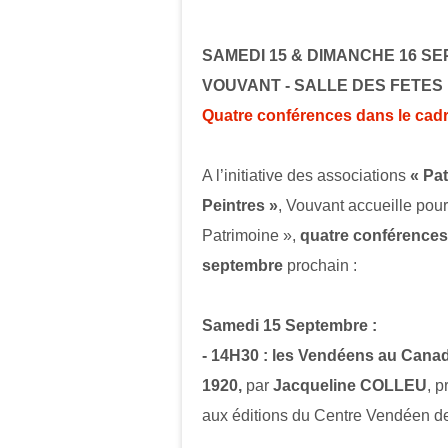
SAMEDI 15 & DIMANCHE 16 S
VOUVANT - SALLE DES FETES
Quatre conférences dans le c
A l’initiative des associations
« Pa
Peintres »
, Vouvant accueille pou
Patrimoine »,
quatre
conférences
septembre
prochain :
Samedi 15 Septembre :
- 14H30 : les Vendéens au Cana
1920,
par
Jacqueline COLLEU
, p
aux éditions du Centre Vendéen d