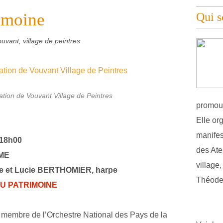
imoine
Qui 
ouvant, village de peintres
pation de Vouvant Village de Peintres
promouv
Elle or
manifest
 18h00
des Atel
ME
village
e et Lucie BERTHOMIER, harpe
Théodel
U PATRIMOINE
 membre de l’Orchestre National des Pays de la