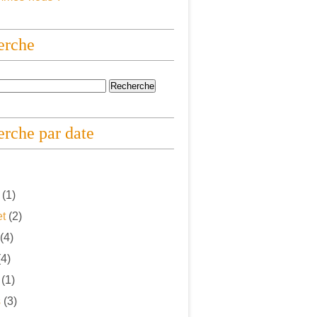
erche
rche par date
(1)
et
(2)
(4)
4)
(1)
s
(3)