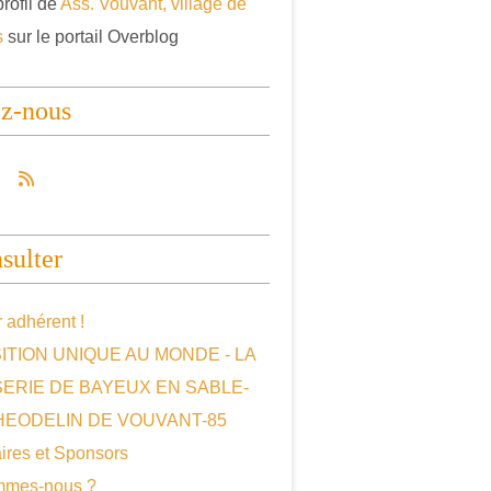
profil de
Ass. Vouvant, village de
s
sur le portail Overblog
ez-nous
sulter
 adhérent !
ITION UNIQUE AU MONDE - LA
SERIE DE BAYEUX EN SABLE-
HEODELIN DE VOUVANT-85
ires et Sponsors
mmes-nous ?