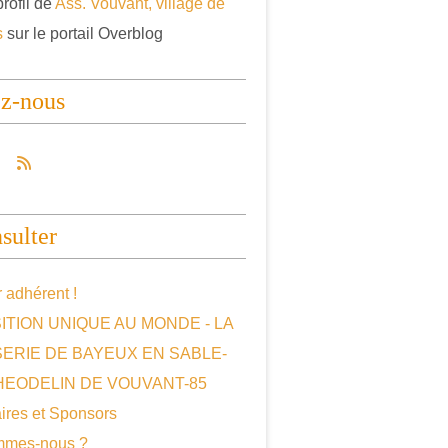
profil de
Ass. Vouvant, village de
s
sur le portail Overblog
ez-nous
sulter
 adhérent !
ITION UNIQUE AU MONDE - LA
SERIE DE BAYEUX EN SABLE-
HEODELIN DE VOUVANT-85
ires et Sponsors
mmes-nous ?