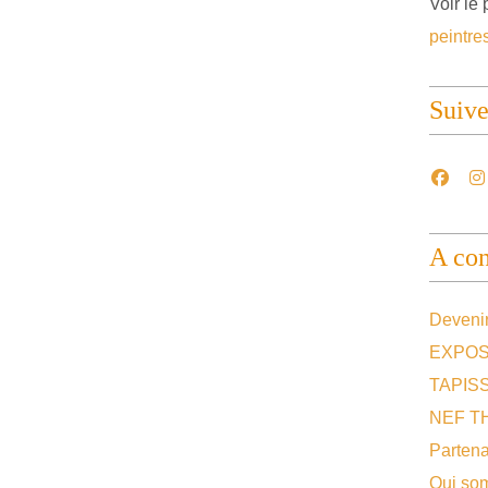
Voir le 
peintre
Suiv
A con
Devenir
EXPOS
TAPIS
NEF T
Partena
Qui so