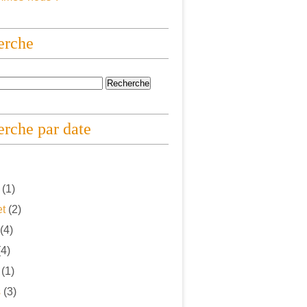
erche
rche par date
(1)
et
(2)
(4)
4)
(1)
s
(3)