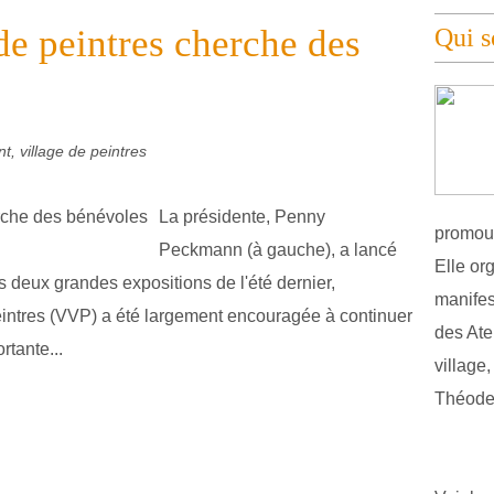
de peintres cherche des
Qui 
t, village de peintres
La présidente, Penny
promouv
Peckmann (à gauche), a lancé
Elle or
s deux grandes expositions de l'été dernier,
manifest
eintres (VVP) a été largement encouragée à continuer
des Atel
rtante...
village
Théodel