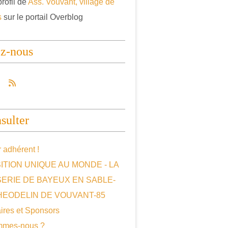
profil de
Ass. Vouvant, village de
s
sur le portail Overblog
ez-nous
sulter
 adhérent !
ITION UNIQUE AU MONDE - LA
SERIE DE BAYEUX EN SABLE-
HEODELIN DE VOUVANT-85
ires et Sponsors
mmes-nous ?