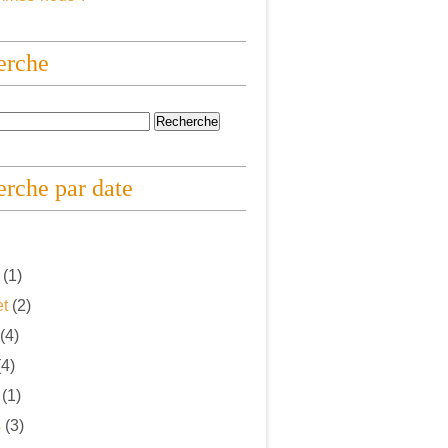
erche
rche par date
(1)
et
(2)
(4)
4)
(1)
s
(3)