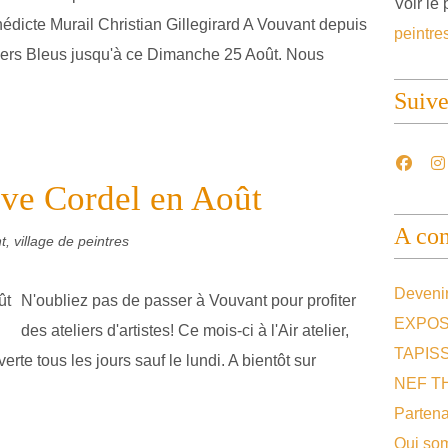
Voir le 
édicte Murail Christian Gillegirard A Vouvant depuis
peintre
eliers Bleus jusqu'à ce Dimanche 25 Août. Nous
Suiv
Reve Cordel en Août
A con
, village de peintres
Devenir
N'oubliez pas de passer à Vouvant pour profiter
EXPOS
des ateliers d'artistes! Ce mois-ci à l'Air atelier,
TAPIS
rte tous les jours sauf le lundi. A bientôt sur
NEF T
Partena
Qui so