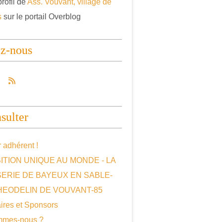
profil de
Ass. Vouvant, village de
s
sur le portail Overblog
ez-nous
sulter
 adhérent !
ITION UNIQUE AU MONDE - LA
SERIE DE BAYEUX EN SABLE-
HEODELIN DE VOUVANT-85
ires et Sponsors
mmes-nous ?