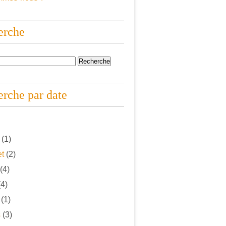
erche
rche par date
(1)
et
(2)
(4)
4)
(1)
s
(3)