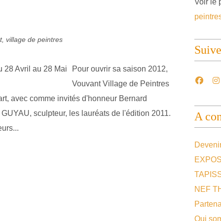
Voir le 
peintre
, village de peintres
Suiv
Pour ouvrir sa saison 2012,
Vouvant Village de Peintres
rt, avec comme invités d'honneur Bernard
 GUYAU, sculpteur, les lauréats de l'édition 2011.
A con
urs...
Devenir
EXPOS
TAPIS
NEF T
Partena
Qui so