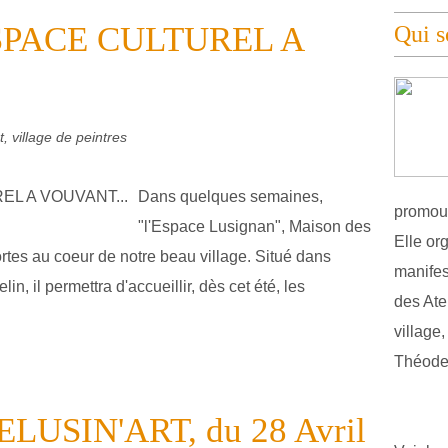
PACE CULTUREL A
Qui 
, village de peintres
Dans quelques semaines,
promouv
"l'Espace Lusignan", Maison des
Elle or
portes au coeur de notre beau village. Situé dans
manifest
n, il permettra d'accueillir, dès cet été, les
des Atel
village
Théodel
USIN'ART, du 28 Avril