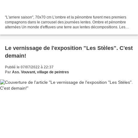
"L'arriere saison", 70x70 cm L'ombre et la pénombre furent mes premiers
compagnons dans le carrousel des journées lentes. Ombre et pénombre
alternées Un monde d'effluves une terre aux lentes décompositions. Les
draps de ma couche sont tissés d'or de zinc...
Le vernissage de l'exposition "Les Stèles". C'est
demain!
Publié le 07/07/2022 à 22:37
Par
Ass. Vouvant, village de peintres