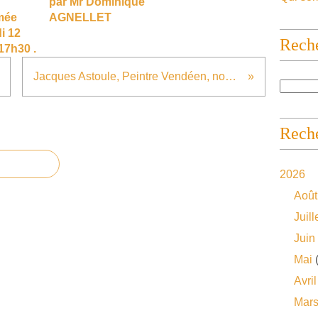
par Mr Dominique
mée
AGNELLET
i 12
Rech
17h30 .
Jacques Astoule, Peintre Vendéen, nous a quitté.
Reche
2026
Août
Juill
Juin
Mai
(
Avril
Mar