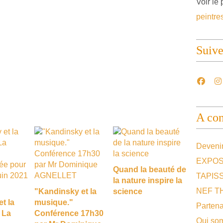
Voir le 
peintre
Suiv
A con
Devenir
EXPOS
Quand la beauté de
TAPIS
la nature inspire la
NEF T
"Kandinsky et la
science
t la
musique."
Partena
 La
Conférence 17h30
Qui so