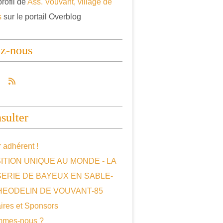
profil de
Ass. Vouvant, village de
s
sur le portail Overblog
ez-nous
sulter
 adhérent !
ITION UNIQUE AU MONDE - LA
SERIE DE BAYEUX EN SABLE-
HEODELIN DE VOUVANT-85
ires et Sponsors
mmes-nous ?