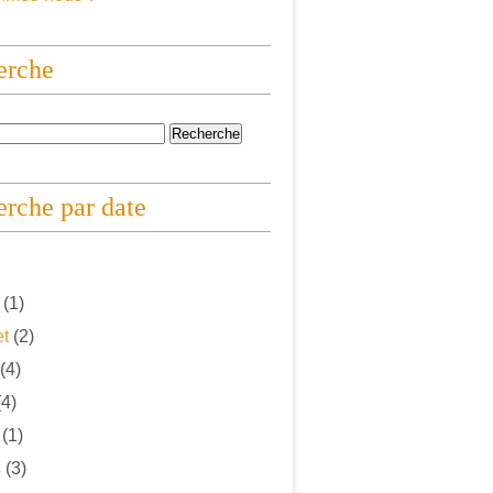
erche
rche par date
(1)
et
(2)
(4)
4)
(1)
s
(3)