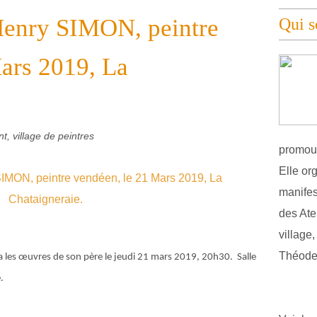
Henry SIMON, peintre
Qui 
ars 2019, La
t, village de peintres
promouv
Elle or
manifest
des Atel
village
Théodel
a les œuvres de son père le jeudi 21 mars 2019, 20h30. Salle
.