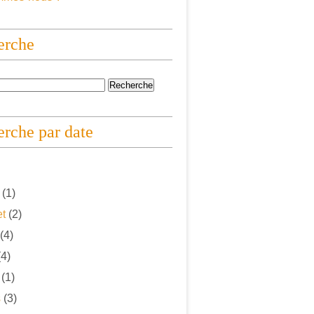
erche
rche par date
(1)
et
(2)
(4)
4)
(1)
s
(3)