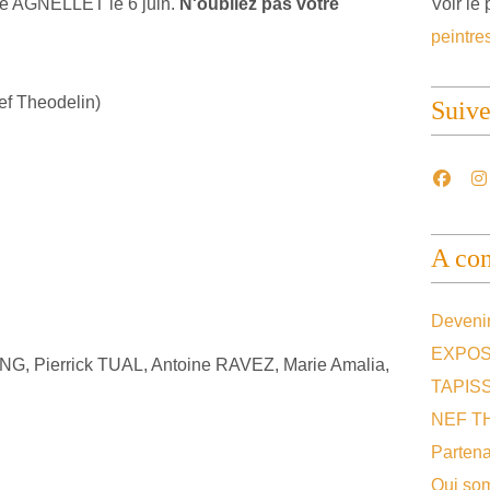
e AGNELLET le 6 juin.
N'oubliez pas votre
Voir le 
peintre
f Theodelin)
Suiv
A con
Devenir
EXPOS
, Pierrick TUAL, Antoine RAVEZ, Marie Amalia,
TAPIS
NEF T
Partena
Qui so