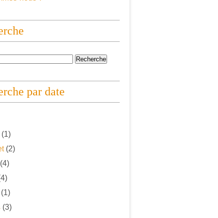
erche
rche par date
(1)
et
(2)
(4)
4)
(1)
s
(3)