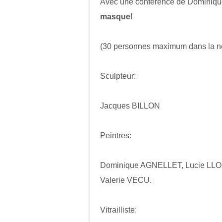
Avec une conférence de Dominiqu
masque
!
(30 personnes maximum dans la ne
Sculpteur:
Jacques BILLON
Peintres:
Dominique AGNELLET, Lucie LLONG
Valerie VECU.
Vitrailliste: