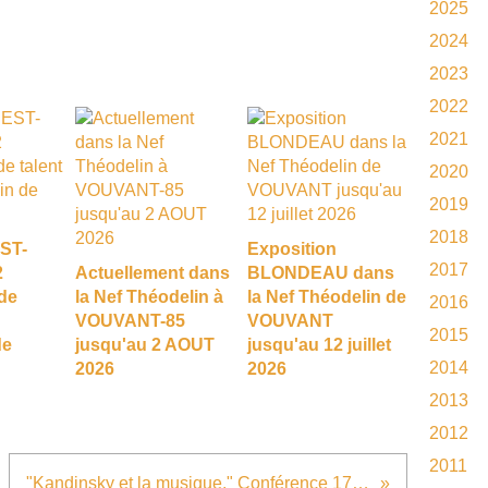
2025
2024
2023
2022
2021
2020
2019
2018
EST-
Exposition
2017
2
Actuellement dans
BLONDEAU dans
de
la Nef Théodelin à
la Nef Théodelin de
2016
VOUVANT-85
VOUVANT
2015
de
jusqu'au 2 AOUT
jusqu'au 12 juillet
2014
2026
2026
2013
2012
2011
"Kandinsky et la musique." Conférence 17h30 par Mr Dominique AGNELLET