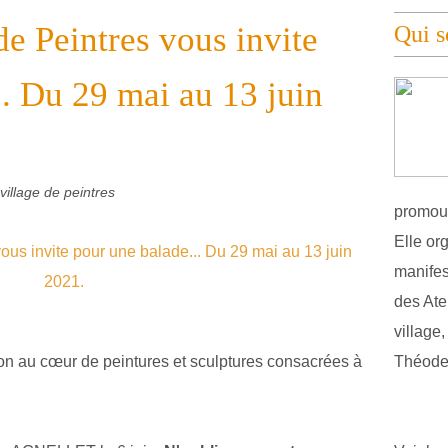
e Peintres vous invite
Qui 
.. Du 29 mai au 13 juin
village de peintres
promouv
Elle or
manifest
des Atel
village
n au cœur de peintures et sculptures consacrées
à
Théodel