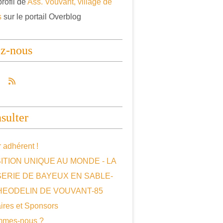
profil de
Ass. Vouvant, village de
s
sur le portail Overblog
ez-nous
sulter
 adhérent !
ITION UNIQUE AU MONDE - LA
SERIE DE BAYEUX EN SABLE-
HEODELIN DE VOUVANT-85
ires et Sponsors
mmes-nous ?