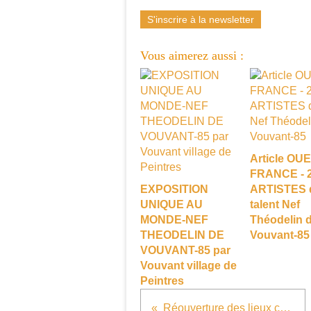
S'inscrire à la newsletter
Vous aimerez aussi :
Article OU
FRANCE - 
EXPOSITION
ARTISTES 
UNIQUE AU
talent Nef
MONDE-NEF
Théodelin 
THEODELIN DE
Vouvant-85
VOUVANT-85 par
Vouvant village de
Peintres
Réouverture des lieux culturels : les dates clés