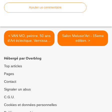
Ajouter un commentaire
< VAN MO, peintre, 50 ans
Salon Melusin'Art - 15eme
d'Art éclectique. Vernissage
edition. >
le 29 avril 18h30, Nef
Théodelin
Hébergé par Overblog
Top articles
Pages
Contact
Signaler un abus
C.G.U.
Cookies et données personnelles