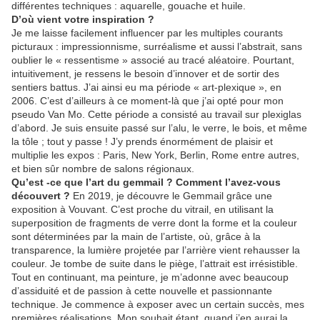
différentes techniques : aquarelle, gouache et huile.
D’où vient votre inspiration ?
Je me laisse facilement influencer par les multiples courants
picturaux : impressionnisme, surréalisme et aussi l’abstrait, sans
oublier le « ressentisme » associé au tracé aléatoire. Pourtant,
intuitivement, je ressens le besoin d’innover et de sortir des
sentiers battus. J’ai ainsi eu ma période « art-plexique », en
2006. C’est d’ailleurs à ce moment-là que j’ai opté pour mon
pseudo Van Mo. Cette période a consisté au travail sur plexiglas
d’abord. Je suis ensuite passé sur l’alu, le verre, le bois, et même
la tôle ; tout y passe ! J’y prends énormément de plaisir et
multiplie les expos : Paris, New York, Berlin, Rome entre autres,
et bien sûr nombre de salons régionaux.
Qu’est -ce que l’art du gemmail ? Comment l’avez-vous
découvert ?
En 2019, je découvre le Gemmail grâce une
exposition à Vouvant. C’est proche du vitrail, en utilisant la
superposition de fragments de verre dont la forme et la couleur
sont déterminées par la main de l’artiste, où, grâce à la
transparence, la lumière projetée par l’arrière vient rehausser la
couleur. Je tombe de suite dans le piège, l’attrait est irrésistible.
Tout en continuant, ma peinture, je m’adonne avec beaucoup
d’assiduité et de passion à cette nouvelle et passionnante
technique. Je commence à exposer avec un certain succès, mes
premières réalisations. Mon souhait étant, quand j’en aurai la