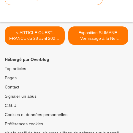
< ARTICLE OUEST-
Exposition SLIMANE.
FRANCE du 28 avril 2023 -
Vernissage à la Nef
merci à Thierry Frioux,
Théodelin le vendredi 26
correspondant O-F qui a
mai 2023 à 18h30 >
rédigé cet article.
Hébergé par Overblog
Top articles
Pages
Contact
Signaler un abus
C.G.U.
Cookies et données personnelles
Préférences cookies