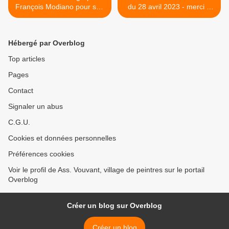
François Modiano pour son
du 28 avril 2023 - merci à
reportage du 6.04.
Thierry Frioux,
correspondant O-F qui a
rédigé cet article. >
Hébergé par Overblog
Top articles
Pages
Contact
Signaler un abus
C.G.U.
Cookies et données personnelles
Préférences cookies
Voir le profil de Ass. Vouvant, village de peintres sur le portail
Overblog
Créer un blog sur Overblog
Créer un blog