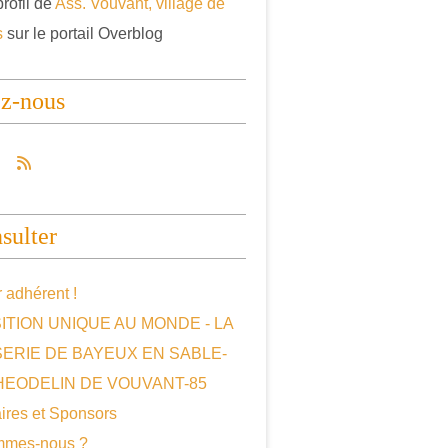
profil de
Ass. Vouvant, village de
s
sur le portail Overblog
ez-nous
sulter
 adhérent !
ITION UNIQUE AU MONDE - LA
SERIE DE BAYEUX EN SABLE-
HEODELIN DE VOUVANT-85
ires et Sponsors
mmes-nous ?