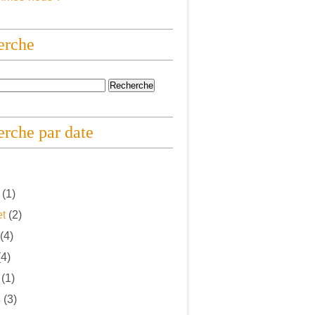
erche
rche par date
(1)
et
(2)
(4)
4)
(1)
s
(3)