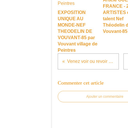
FRANCE - 
EXPOSITION
ARTISTES 
UNIQUE AU
talent Nef
MONDE-NEF
Théodelin 
THEODELIN DE
Vouvant-85
VOUVANT-85 par
Vouvant village de
Peintres
Venez voir ou revoir les oeuvres des Pionniers de l'Association
Commenter cet article
Ajouter un commentaire