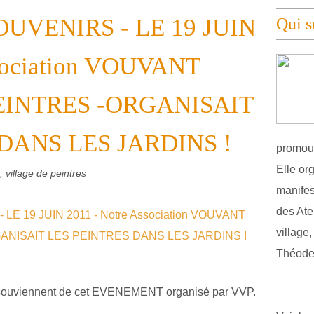
UVENIRS - LE 19 JUIN
Qui 
ssociation VOUVANT
EINTRES -ORGANISAIT
DANS LES JARDINS !
promouv
Elle or
 village de peintres
manifest
des Atel
village
Théodel
 souviennent de cet EVENEMENT organisé par VVP.