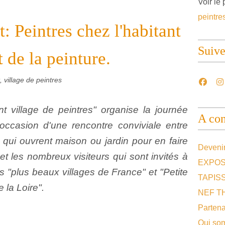
Voir le 
peintre
: Peintres chez l'habitant
Suiv
 de la peinture.
 village de peintres
nt village de peintres" organise la journée
A con
l'occasion d'une rencontre conviviale entre
 qui ouvrent maison ou jardin pour en faire
Devenir
 et les nombreux visiteurs qui sont invités à
EXPOS
 "plus beaux villages de France" et "Petite
TAPIS
 la Loire".
NEF T
Partena
Qui so