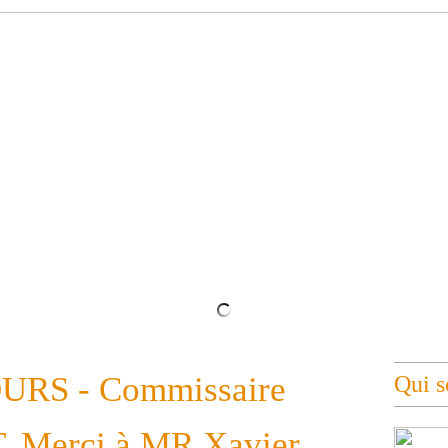
f Théodelin de VOUVANT jusqu'au 12 juillet 2026
RS - Commissaire
Qui 
. Merci à MR Xavier