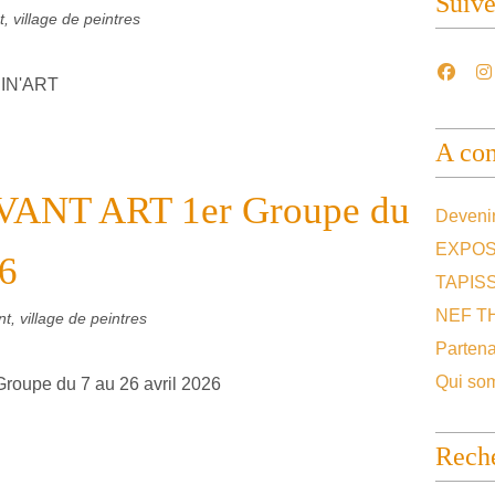
Suiv
, village de peintres
A con
VANT ART 1er Groupe du
Devenir
EXPOS
26
TAPIS
NEF T
t, village de peintres
Partena
Qui so
Rech