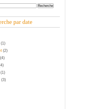
rche par date
(1)
et
(2)
(4)
4)
(1)
s
(3)