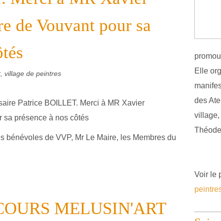
e de Vouvant pour sa
ôtés
promouv
Elle or
, village de peintres
manifest
des Atel
village
Théodel
es bénévoles de VVP, Mr Le Maire, les Membres du
Voir le 
peintre
COURS MELUSIN'ART