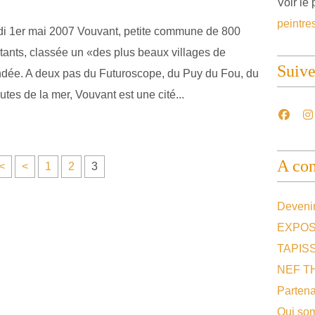
Voir le 
peintre
i 1er mai 2007 Vouvant, petite commune de 800
tants, classée un «des plus beaux villages de
Suiv
ndée. A deux pas du Futuroscope, du Puy du Fou, du
tes de la mer, Vouvant est une cité...
A con
<
<
1
2
3
Devenir
EXPOS
TAPIS
NEF T
Partena
Qui so