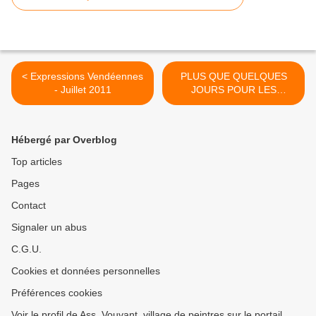
< Expressions Vendéennes
PLUS QUE QUELQUES
- Juillet 2011
JOURS POUR LES
RENCONTRER.... >
Hébergé par Overblog
Top articles
Pages
Contact
Signaler un abus
C.G.U.
Cookies et données personnelles
Préférences cookies
Voir le profil de Ass. Vouvant, village de peintres sur le portail